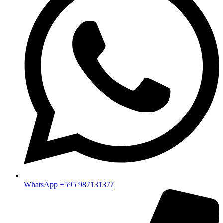
WhatsApp +595 987131377