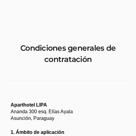
Alquiler Departamentos Y Habitaciones
Casas De Vacaciones
Sobre Nosotros
Condiciones generales de
contratación
Aparthotel LIPA
Ananda 300 esq. Elías Ayala
Asunción, Paraguay
1. Ámbito de aplicación