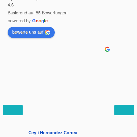
4.6
Basierend auf 85 Bewertungen
powered by
G
o
o
g
l
e
bewerte uns auf
Ceyli Hernandez Correa
Felipe C