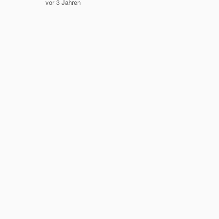
vor 3 Jahren
vor 3 Jah
Bequem 
Ausruhe