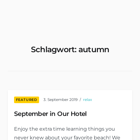
Wohnungen & Zimmer Mieten
Schlagwort:
autumn
3. September 2019
relax
FEATURED
September in Our Hotel
Enjoy the extra time learning things you
never knew about your favorite beach! We