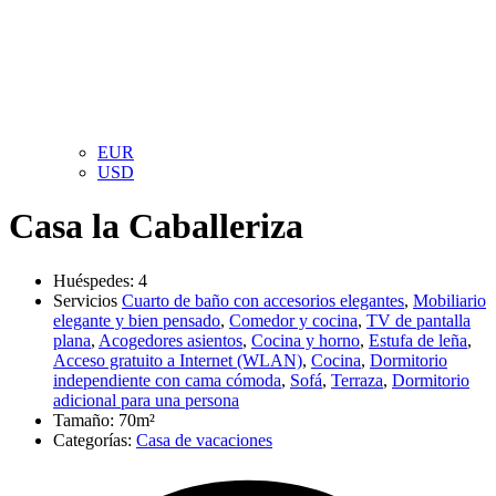
EUR
USD
Casa la Caballeriza
Huéspedes:
4
Servicios
Cuarto de baño con accesorios elegantes
,
Mobiliario
elegante y bien pensado
,
Comedor y cocina
,
TV de pantalla
plana
,
Acogedores asientos
,
Cocina y horno
,
Estufa de leña
,
Acceso gratuito a Internet (WLAN)
,
Cocina
,
Dormitorio
independiente con cama cómoda
,
Sofá
,
Terraza
,
Dormitorio
adicional para una persona
Tamaño:
70m²
Categorías:
Casa de vacaciones