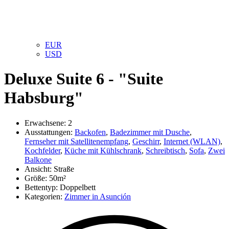
EUR
USD
Deluxe Suite 6 - "Suite
Habsburg"
Erwachsene:
2
Ausstattungen:
Backofen
,
Badezimmer mit Dusche
,
Fernseher mit Satellitenempfang
,
Geschirr
,
Internet (WLAN)
,
Kochfelder
,
Küche mit Kühlschrank
,
Schreibtisch
,
Sofa
,
Zwei
Balkone
Ansicht:
Straße
Größe:
50m²
Bettentyp:
Doppelbett
Kategorien:
Zimmer in Asunción