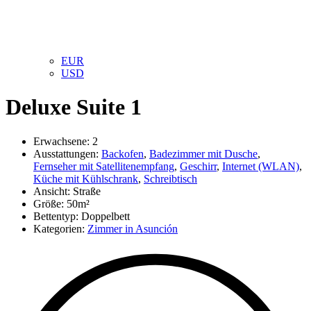
EUR
USD
Deluxe Suite 1
Erwachsene:
2
Ausstattungen:
Backofen
,
Badezimmer mit Dusche
,
Fernseher mit Satellitenempfang
,
Geschirr
,
Internet (WLAN)
,
Küche mit Kühlschrank
,
Schreibtisch
Ansicht:
Straße
Größe:
50m²
Bettentyp:
Doppelbett
Kategorien:
Zimmer in Asunción