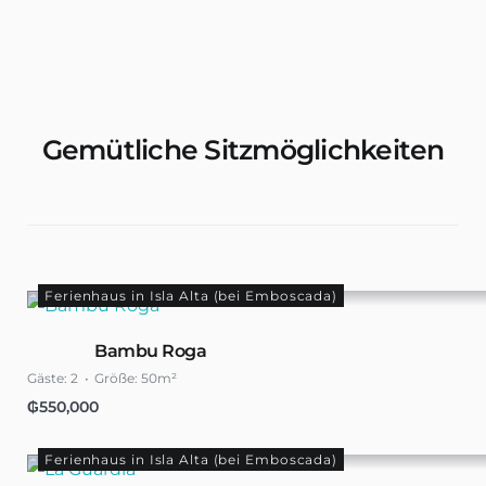
Wohnungen & Zimmer Mieten
Gemütliche Sitzmöglichkeiten
Ferienhaus in Isla Alta (bei Emboscada)
Bambu Roga
Gäste:
2
Größe:
50m²
₲
550,000
Ferienhaus in Isla Alta (bei Emboscada)