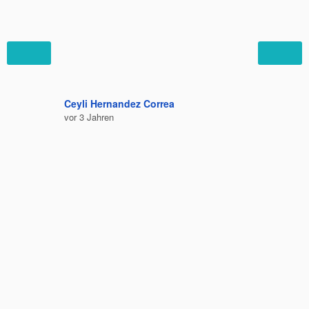
Ceyli Hernandez Correa
Felipe C
vor 3 Jahren
vor 3 Jah
Bequem 
Ausruhe