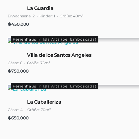
La Guardia
Erwachsene:
2
Kinder:
1
Größe:
40m²
₲
450,000
Ferienhaus in Isla Alta (bei Emboscada)
Villa de los Santos Angeles
Gäste:
6
Größe:
75m²
₲
750,000
Ferienhaus in Isla Alta (bei Emboscada)
La Caballeriza
Gäste:
4
Größe:
70m²
₲
650,000