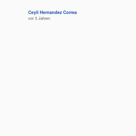
Ceyli Hernandez Correa
Felipe C
vor 3 Jahren
vor 3 Jah
Bequem 
Ausruhe