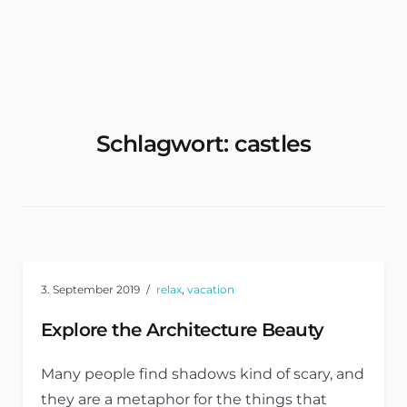
Wohnungen & Zimmer Mieten
Schlagwort:
castles
3. September 2019
relax
,
vacation
Explore the Architecture Beauty
Many people find shadows kind of scary, and
they are a metaphor for the things that