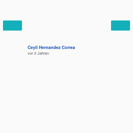
Ceyli Hernandez Correa
Felipe C
vor 3 Jahren
vor 3 Jah
Bequem 
Ausruhe