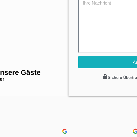
A
unsere Gäste
Sichere Übertr
er