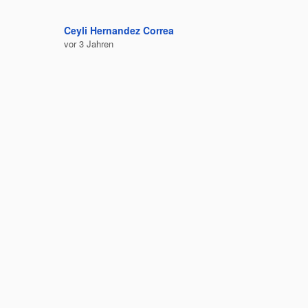
Ceyli Hernandez Correa
Felipe C
vor 3 Jahren
vor 3 Jah
Bequem 
Ausruhe