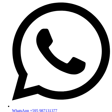
WhatsApp +595 987131377