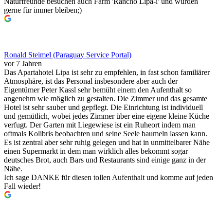
Naturfreunde besuchen auch Farm 'Rancho Lipa-í' und würden
gerne für immer bleiben;)
Ronald Steimel (Paraguay Service Portal)
vor 7 Jahren
Das Apartahotel Lipa ist sehr zu empfehlen, in fast schon familiärer
Atmosphäre, ist das Personal insbesondere aber auch der
Eigentümer Peter Kassl sehr bemüht einem den Aufenthalt so
angenehm wie möglich zu gestalten. Die Zimmer und das gesamte
Hotel ist sehr sauber und gepflegt. Die Einrichtung ist individuell
und gemütlich, wobei jedes Zimmer über eine eigene kleine Küche
verfugt. Der Garten mit Liegewiese ist ein Ruheort indem man
oftmals Kolibris beobachten und seine Seele baumeln lassen kann.
Es ist zentral aber sehr ruhig gelegen und hat in unmittelbarer Nähe
einen Supermarkt in dem man wirklich alles bekommt sogar
deutsches Brot, auch Bars und Restaurants sind einige ganz in der
Nähe.
Ich sage DANKE für diesen tollen Aufenthalt und komme auf jeden
Fall wieder!