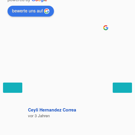
bewerte uns auf
Ceyli Hernandez Correa
Felipe C
vor 3 Jahren
vor 3 Jah
Bequem 
Ausruhe