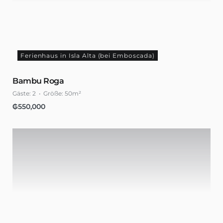
Ferienhaus in Isla Alta (bei Emboscada)
Bambu Roga
Gäste:
2
Größe:
50m²
₲
550,000